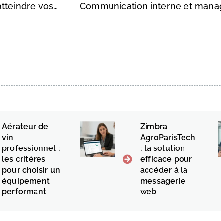
Comment la publicité gonflable vous aider à atteindre vos objectifs de marketing
Aérateur de
Zimbra
vin
AgroParisTech
professionnel :
: la solution
les critères
efficace pour
pour choisir un
accéder à la
équipement
messagerie
performant
web