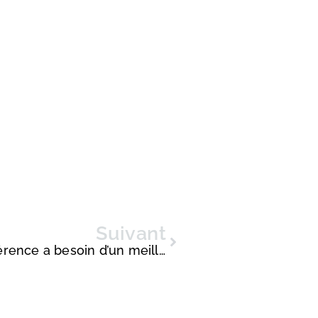
Suivant
4 signes que votre salle de conférence a besoin d’un meilleur système audiovisuel