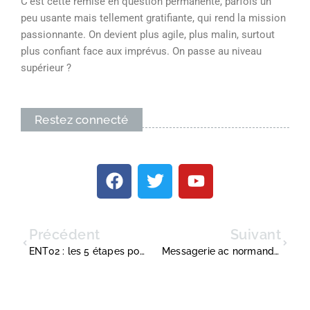
C’est cette remise en question permanente, parfois un
peu usante mais tellement gratifiante, qui rend la mission
passionnante. On devient plus agile, plus malin, surtout
plus confiant face aux imprévus. On passe au niveau
supérieur ?
Restez connecté
Précédent
Suivant
ENT02 : les 5 étapes pour réussir la connexion au portail scolaire
Messagerie ac normandie : la procédure pour accéder au nouveau webmail Zimbra