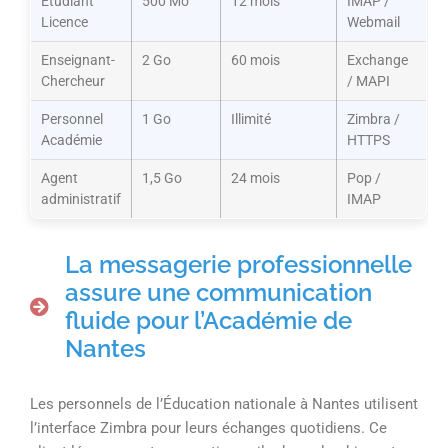
Étudiant
500 Mo
12 mois
IMAP /
Licence
Webmail
Enseignant-
2 Go
60 mois
Exchange
Chercheur
/ MAPI
Personnel
1 Go
Illimité
Zimbra /
Académie
HTTPS
Agent
1,5 Go
24 mois
Pop /
administratif
IMAP
La messagerie professionnelle
assure une communication
fluide pour l’Académie de
Nantes
Les personnels de l’Éducation nationale à Nantes utilisent
l’interface Zimbra pour leurs échanges quotidiens. Ce