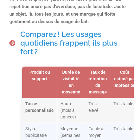
répétition ancre pas d’overdose, pas de lassitude. Juste
un objet, là, tous les jours, et une marque qui flotte
gentiment au dessus du nuage de lait.
Comparez ! Les usages
quotidiens frappent ils plus
fort ?
Produit ou
Durée de
Taux de
Coût
support
visibilité
rétention
estimé par
en
du
impression
moyenne
message
Tasse
Haute
Très
Très faible
personnalisée
(mois à
élevé
années)
Stylo
Moyenne
Faible à
Très faible
publicitaire
(semaines
moyen