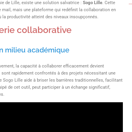
 de Lille, existe une solution salvatrice :
Sogo Lille
. Cette
mail, mais une plateforme qui redéfinit la collaboration en
la productivité atteint des niveaux insoupçonnés.
rie collaborative
 en milieu académique
ment, la capacité à collaborer efficacement devient
s sont rapidement confrontés à des projets nécessitant une
o Lille aide à briser les barrières traditionnelles, facilitant
é de cet outil, peut participer à un échange significatif,
es.