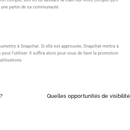
son compte, soit en lui laissant la main sur votre compte qu’il
i une partie de sa communauté.
oumettre à Snapchat. Si elle est approuvée, Snapchat mettra à
ur l’utiliser. Il suffira alors pour vous de faire la promotion
tilisations.
?