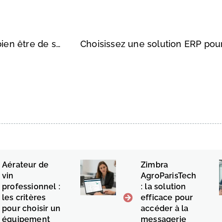
Les moyens d’améliorer la productivité et le bien être de ses collaborateurs
Aérateur de
Zimbra
vin
AgroParisTech
professionnel :
: la solution
les critères
efficace pour
pour choisir un
accéder à la
équipement
messagerie