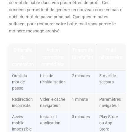
de mobile fiable dans vos paramètres de profil. Ces
données permettent de générer un nouveau code en cas d
oubli du mot de passe principal. Quelques minutes
suffisent pour restaurer votre boîte mail sans perdre le
moindre message archivé.
Difficulté
Action
Temps de
Outil
de
corrective
résolution
nécessaire
connexion
immédiate
Oubli du
Lien de
2 minutes
E-mail de
mot de
réinitialisation
secours
passe
Redirection
Vider le cache
1 minute
Paramètres
incorrecte
navigateur
navigateur
Accès
Installer l
3 minutes
Play Store
mobile
application
ou App
impossible
Store