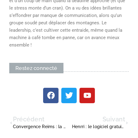
et d’un coup de main quand la deadline approche (et que
le stress monte d’un cran). On a vu des idées brillantes
s’effondrer par manque de communication, alors qu’un
groupe soudé peut déplacer des montagnes. Le
leadership, c’est cultiver cette entraide, même quand la
machine à café tombe en panne, car on avance mieux
ensemble !
Restez connecté
Précédent
Suivant
Convergence Reims : la méthode pour accéder à votre messagerie académique
Henrri : le logiciel gratuit est-il adapté pour la facturation électronique ?