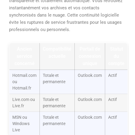
transparente et totalement automatique. Vous retrouvez
instantanément vos archives et vos contacts
synchronisés dans le nuage. Cette continuité logicielle
évite les ruptures de service frustrantes pour les usages
professionnels ou personnels.
Ancien
Compatibilité
Portail de
Statut
service
actuelle
connexion
du
concerné
unique
compte
Hotmail.com
Totale et
Outlook.com
Actif
ou
permanente
Hotmail.fr
Live.com ou
Totale et
Outlook.com
Actif
Live.fr
permanente
MSN ou
Totale et
Outlook.com
Actif
Windows
permanente
Live