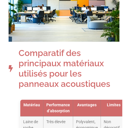
Comparatif des
principaux matériaux
utilisés pour les
panneaux acoustiques
Matériau
Performance
Avantages
Limites
d’absorption
Laine de
Très élevée
Polyvalent,
Non
roche
économique
décoratif