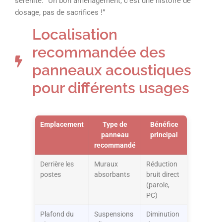
sérénité. “Un bon aménagement, c’est une histoire de
dosage, pas de sacrifices !”
Localisation
recommandée des
panneaux acoustiques
pour différents usages
Emplacement
Type de
Bénéfice
panneau
principal
recommandé
Derrière les
Muraux
Réduction
postes
absorbants
bruit direct
(parole,
PC)
Plafond du
Suspensions
Diminution