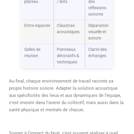
plateau
/ îlots
des
réflexions
sonores
Entre espaces
Claustras
Séparation
acoustiques
visuelle et
sonore
Salles de
Panneaux
Clarté des
réunion
décoratifs &
échanges
techniques
Au final, chaque environnement de travail raconte sa
propre histoire sonore. Adapter la solution acoustique
aux spécificités des lieux et aux dynamiques de l’équipe,
c’est investir dans l’avenir du collectif, mais aussi dans la
santé physique et mentale de chacun.
Songer à l’impact du bruit, c’est souvent réaliser à quel