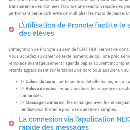
transparence des données favorise une réaction rapide des pare
performant parce qu’il évite de multiplier les mots de passe, 
L’utilisation de Pronote facilite l
des élèves
L’intégration de Pronote au sein de l’ENT HDF permet de consult
Vous accédez au cahier de texte numérique qui liste précisémen
remplace avantageusement l’agenda papier souvent incomplet o
retards apparaissent sur le tableau de bord pour assurer un suiv
1/
Cahier de texte
: cette section détaille les leçons à a
2/
Relevé de notes
: vous visualisez les moyennes de cla
camarades.
3/
Messagerie interne
: les échanges avec les enseignant
rendez-vous formelle pour des questions simples.
La connexion via l’application NE
rapide des messages