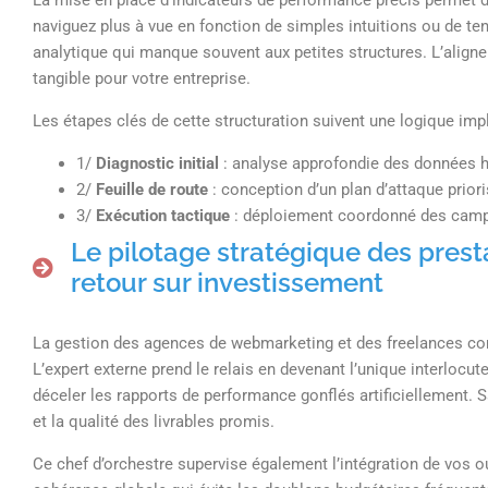
La mise en place d’indicateurs de performance précis permet d
naviguez plus à vue en fonction de simples intuitions ou de t
analytique qui manque souvent aux petites structures. L’alignem
tangible pour votre entreprise.
Les étapes clés de cette structuration suivent une logique imp
1/
Diagnostic initial
: analyse approfondie des données h
2/
Feuille de route
: conception d’un plan d’attaque priori
3/
Exécution tactique
: déploiement coordonné des campa
Le pilotage stratégique des prest
retour sur investissement
La gestion des agences de webmarketing et des freelances co
L’expert externe prend le relais en devenant l’unique interlocute
déceler les rapports de performance gonflés artificiellement. 
et la qualité des livrables promis.
Ce chef d’orchestre supervise également l’intégration de vos 