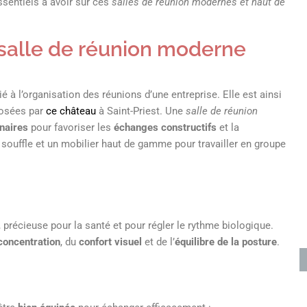
ssentiels à avoir sur ces
salles de réunion modernes et haut de
 salle de réunion moderne
 à l’organisation des réunions d’une entreprise. Elle est ainsi
posées par
ce château
à Saint-Priest. Une
salle de réunion
naires
pour favoriser les
échanges constructifs
et la
e souffle et un mobilier haut de gamme pour travailler en groupe
, précieuse pour la santé et pour régler le rythme biologique.
concentration
, du
confort visuel
et de l’
équilibre de la posture
.