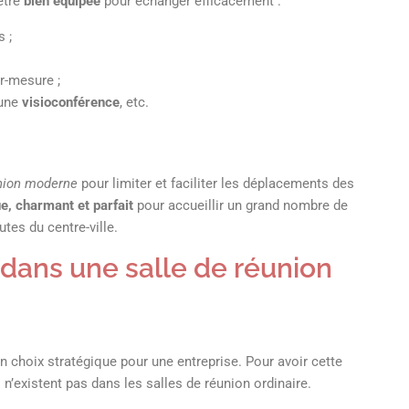
être
bien équipée
pour échanger efficacement :
 ;
r-mesure ;
 une
visioconférence
, etc.
union moderne
pour limiter et faciliter les déplacements des
ue, charmant et parfait
pour accueillir un grand nombre de
utes du centre-ville.
dans une salle de réunion
n choix stratégique pour une entreprise. Pour avoir cette
i n’existent pas dans les salles de réunion ordinaire.