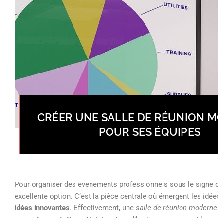
CRÉER UNE SALLE DE RÉUNION 
POUR SES ÉQUIPES
Pour organiser des événements professionnels sous le signe d
excellente option. C’est la pièce centrale où émergent les id
idées innovantes
. Effectivement, une
salle de réunion moderne