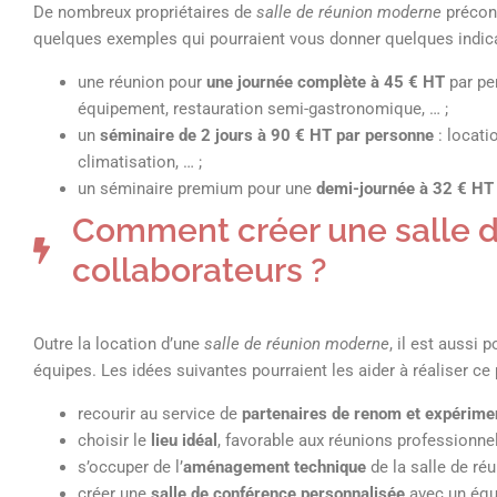
De nombreux propriétaires de
salle de réunion moderne
précon
quelques exemples qui pourraient vous donner quelques indicat
une réunion pour
une journée complète à 45 € HT
par pe
équipement, restauration semi-gastronomique, … ;
un
séminaire de 2 jours à 90 € HT par personne
: locatio
climatisation, … ;
un séminaire premium pour une
demi-journée à 32 € HT
Comment créer une salle 
collaborateurs ?
Outre la location d’une
salle de réunion moderne
, il est aussi 
équipes. Les idées suivantes pourraient les aider à réaliser ce
recourir au service de
partenaires de renom et expérime
choisir le
lieu idéal
, favorable aux réunions professionne
s’occuper de l’
aménagement technique
de la salle de ré
créer une
salle de conférence personnalisée
avec un équ