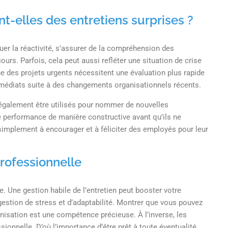
t-elles des entretiens surprises ?
uer la réactivité, s’assurer de la compréhension des
ours. Parfois, cela peut aussi refléter une situation de crise
e des projets urgents nécessitent une évaluation plus rapide
mmédiats suite à des changements organisationnels récents.
 également être utilisés pour nommer de nouvelles
 performance de manière constructive avant qu’ils ne
 simplement à encourager et à féliciter des employés pour leur
professionnelle
 Une gestion habile de l’entretien peut booster votre
estion de stress et d’adaptabilité. Montrer que vous pouvez
isation est une compétence précieuse. À l’inverse, les
onnelle. D’où l’importance d’être prêt à toute éventualité.