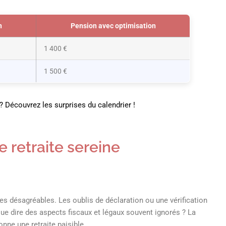
n
Pension avec optimisation
1 400 €
1 500 €
? Découvrez les surprises du calendrier !
e retraite sereine
ses désagréables. Les oublis de déclaration ou une vérification
ue dire des aspects fiscaux et légaux souvent ignorés ? La
onne une retraite paisible.