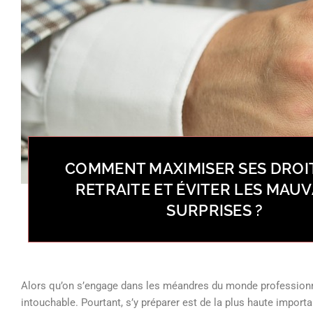
COMMENT MAXIMISER SES DROIT
RETRAITE ET ÉVITER LES MAUV
SURPRISES ?
Alors qu’on s’engage dans les méandres du monde professionnel
intouchable. Pourtant, s’y préparer est de la plus haute import