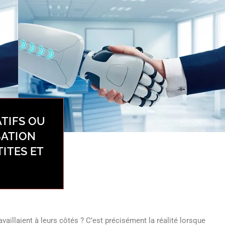
TIFS OU
SATION
TITES ET
vaillaient à leurs côtés ? C’est précisément la réalité lorsque