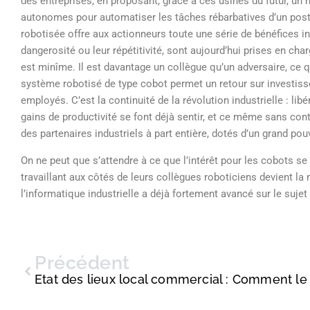
des entreprises, en proposant, grâce à ces usines du futur, un
autonomes pour automatiser les tâches rébarbatives d’un poste
robotisée offre aux actionneurs toute une série de bénéfices in
dangerosité ou leur répétitivité, sont aujourd’hui prises en ch
est minîme. Il est davantage un collègue qu’un adversaire, ce q
système robotisé de type cobot permet un retour sur investis
employés. C’est la continuité de la révolution industrielle : li
gains de productivité se font déjà sentir, et ce même sans con
des partenaires industriels à part entière, dotés d’un grand pouv
On ne peut que s’attendre à ce que l’intérêt pour les cobots s
travaillant aux côtés de leurs collègues roboticiens devient l
l’informatique industrielle a déjà fortement avancé sur le suje
Précédent
Etat des lieux local commercial : Comment le 