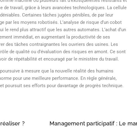
 homme machine ou plusieurs fait d’exosquelettes résistants et
 de travail, grâce à leurs avancées technologiques. La cellule
déniables. Certaines tâches jugées pénibles, de par leur
arge par les moyens robotisés. L’analyse de risque d’un cobot
ui le rend plus attractif que les autres automates. L’achat d’un
sement immédiat, en augmentant la productivité de ses
bérer des tâches contraignantes les ouvriers des usines. Les
trôle de qualité ou d’évaluation des risques en amont. Ce sont
oir de répétabilité et encouragé par le ministère du travail.
e poursuive à mesure que la nouvelle réalité des humains
a norme pour une meilleure performance. En règle générale,
t et poursuit ses efforts pour davantage de progrès technique.
réaliser ?