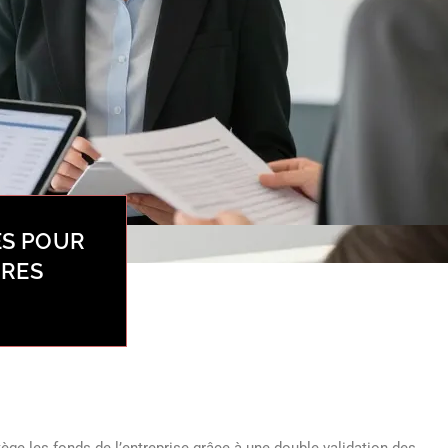
ES POUR
IRES
otège les fonds de l’entreprise grâce à une double validation des