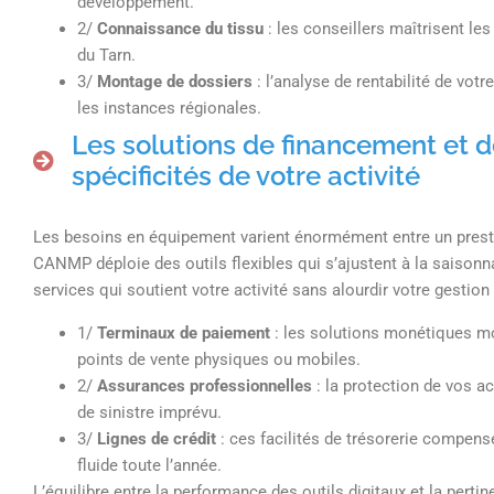
développement.
2/
Connaissance du tissu
: les conseillers maîtrisent l
du Tarn.
3/
Montage de dossiers
: l’analyse de rentabilité de vot
les instances régionales.
Les solutions de financement et
spécificités de votre activité
Les besoins en équipement varient énormément entre un presta
CANMP déploie des outils flexibles qui s’ajustent à la saisonna
services qui soutient votre activité sans alourdir votre gestion
1/
Terminaux de paiement
: les solutions monétiques m
points de vente physiques ou mobiles.
2/
Assurances professionnelles
: la protection de vos ac
de sinistre imprévu.
3/
Lignes de crédit
: ces facilités de trésorerie compens
fluide toute l’année.
L’équilibre entre la performance des outils digitaux et la pertin