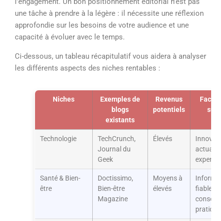
l’engagement. Un bon positionnement éditorial n’est pas
une tâche à prendre à la légère : il nécessite une réflexion
approfondie sur les besoins de votre audience et une
capacité à évoluer avec le temps.
Ci-dessous, un tableau récapitulatif vous aidera à analyser
les différents aspects des niches rentables :
Niches
Exemples de
Revenus
Facteu
blogs
potentiels
suc
existants
Technologie
TechCrunch,
Élevés
Innovati
Journal du
actualit
Geek
expertis
Santé & Bien-
Doctissimo,
Moyens à
Informa
être
Bien-être
élevés
fiables,
Magazine
conseils
pratiqu