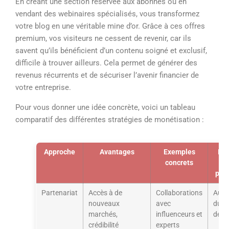
En créant une section réservée aux abonnés ou en
vendant des webinaires spécialisés, vous transformez
votre blog en une véritable mine d’or. Grâce à ces offres
premium, vos visiteurs ne cessent de revenir, car ils
savent qu’ils bénéficient d’un contenu soigné et exclusif,
difficile à trouver ailleurs. Cela permet de générer des
revenus récurrents et de sécuriser l’avenir financier de
votre entreprise.
Pour vous donner une idée concrète, voici un tableau
comparatif des différentes stratégies de monétisation :
Approche
Avantages
Exemples
Ind
concrets
per
Partenariat
Accès à de
Collaborations
Augm
nouveaux
avec
du tr
marchés,
influenceurs et
de c
crédibilité
experts