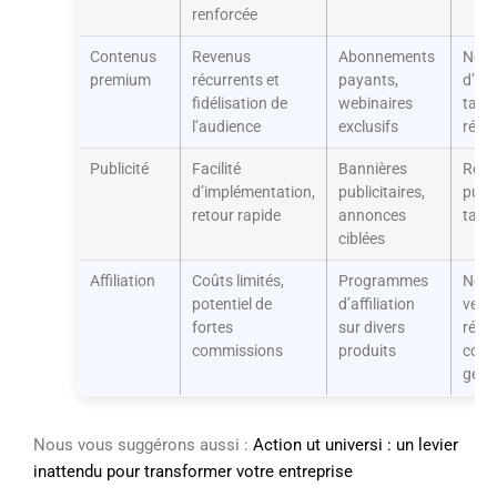
renforcée
Contenus
Revenus
Abonnements
Nom
premium
récurrents et
payants,
d’ab
fidélisation de
webinaires
taux
l’audience
exclusifs
réte
Publicité
Facilité
Bannières
Reve
d’implémentation,
publicitaires,
publi
retour rapide
annonces
taux 
ciblées
Affiliation
Coûts limités,
Programmes
Nomb
potentiel de
d’affiliation
vent
fortes
sur divers
réali
commissions
produits
comm
géné
Nous vous suggérons aussi :
Action ut universi : un levier
inattendu pour transformer votre entreprise