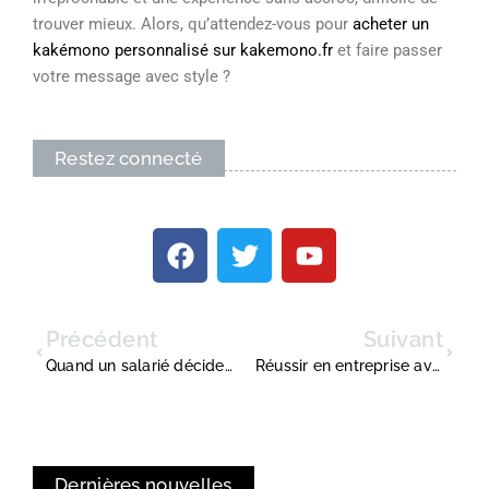
trouver mieux. Alors, qu’attendez-vous pour
acheter un
kakémono personnalisé sur kakemono.fr
et faire passer
votre message avec style ?
Restez connecté
Précédent
Suivant
Quand un salarié décide de stopper son cdd : comprendre le choix derrière la lettre
Réussir en entreprise avec le trouble bipolaire : des défis aux opportunités
Dernières nouvelles