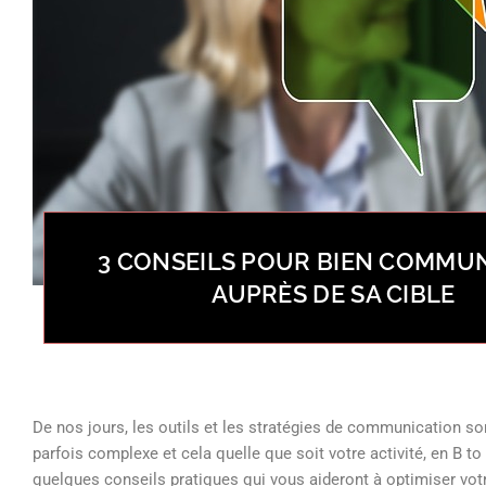
3 CONSEILS POUR BIEN COMMU
AUPRÈS DE SA CIBLE
De nos jours, les outils et les stratégies de communication son
parfois complexe et cela quelle que soit votre activité, en B t
quelques conseils pratiques qui vous aideront à optimiser votre v