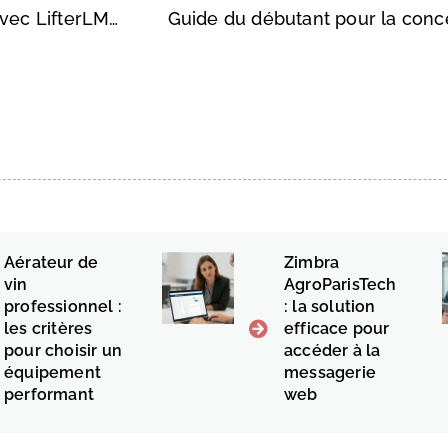
Développez votre activité de cours en ligne avec LifterLMS et ConvertKit
Guide du débutant pour la conce
Aérateur de
Zimbra
vin
AgroParisTech
professionnel :
: la solution
les critères
efficace pour
pour choisir un
accéder à la
équipement
messagerie
performant
web